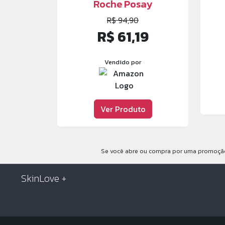
Roche Posay
R$ 94,90
R$ 61,19
Vendido por
Ver Produto
Se você abre ou compra por uma promoção,
SkinLove +