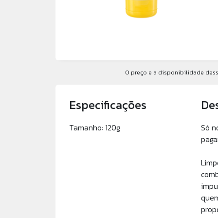
O preço e a disponibilidade dess
Especificações
De
Tamanho: 120g
Só n
paga
Limp
comb
impu
quem
prop