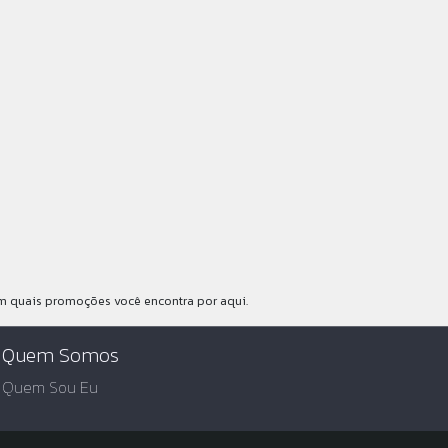
m quais promoções você encontra por aqui.
Quem Somos
Quem Sou Eu