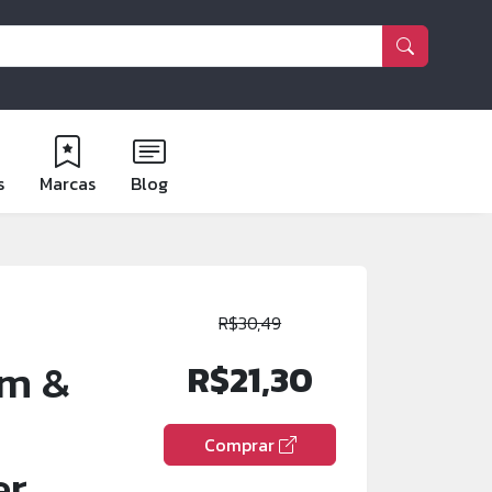
s
Marcas
Blog
R$30,49
rm &
R$21,30
Comprar
er