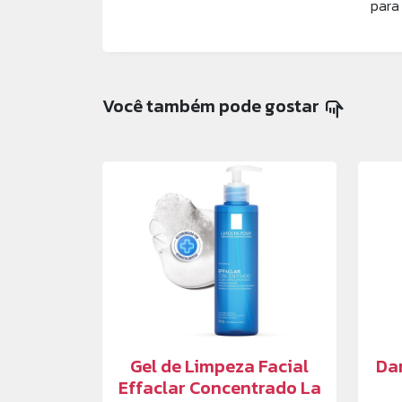
para 
Você também pode gostar
pan_tool_alt
Gel de Limpeza Facial
Da
Effaclar Concentrado La