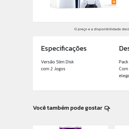
O preço e a disponibilidade dess
Especificações
De
Versão Slim Disk
Pack
com 2 Jogos
Com 
eleg
Você também pode gostar
pan_tool_alt