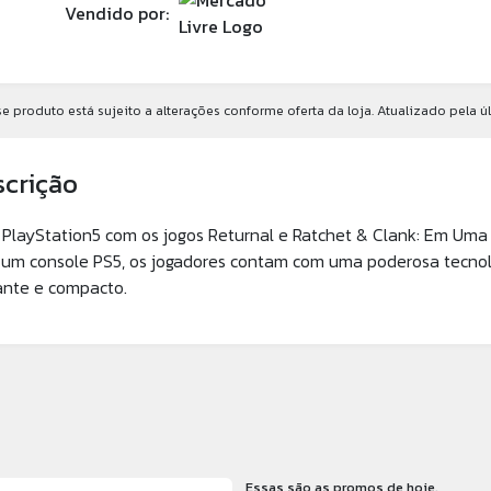
Vendido por:
e produto está sujeito a alterações conforme oferta da loja. Atualizado pela ú
scrição
 PlayStation5 com os jogos Returnal e Ratchet & Clank: Em Uma
um console PS5, os jogadores contam com uma poderosa tecnol
ante e compacto.
Essas são as promos de hoje.