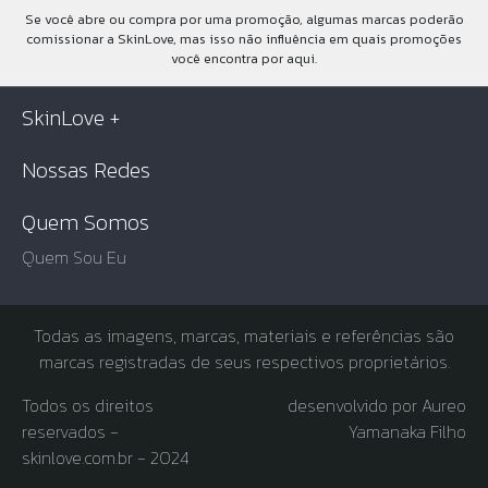
Se você abre ou compra por uma promoção, algumas marcas poderão
comissionar a SkinLove, mas isso não influência em quais promoções
você encontra por aqui.
SkinLove +
Nossas Redes
Quem Somos
Quem Sou Eu
Todas as imagens, marcas, materiais e referências são
marcas registradas de seus respectivos proprietários.
Todos os direitos
desenvolvido por Aureo
reservados -
Yamanaka Filho
skinlove.com.br - 2024