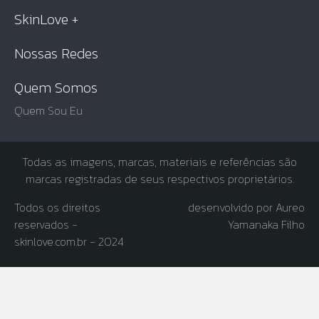
SkinLove +
Nossas Redes
Quem Somos
Quem Sou Eu
Todas as imagens, marcas, materiais e referências são
marcas registradas de seus respectivos proprietários.
Todos os direitos
desenvolvido por Aureo
reservados -
Yamanaka Filho
skinlove.com.br - 2024