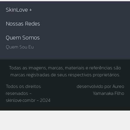
SkinLove +
Nossas Redes
Quem Somos
Quem Sou Eu
Todas as imagens, marcas, materiais e referências são
marcas registradas de seus respectivos proprietários.
Todos os direitos
desenvolvido por Aureo
reservados -
Yamanaka Filho
skinlove.com.br - 2024