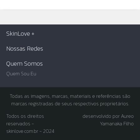
SkinLove +
Nossas Redes
Quem Somos
Quem Sou Eu
Todas as imagens, marcas, materiais e referências são
marcas registradas de seus respectivos proprietários.
Todos os direitos
desenvolvido por Aureo
reservados -
Yamanaka Filho
skinlove.com.br - 2024